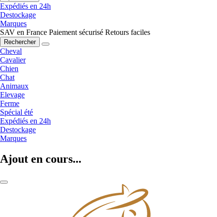
Expédiés en 24h
Destockage
Marques
SAV en France
Paiement sécurisé
Retours faciles
Rechercher
Cheval
Cavalier
Chien
Chat
Animaux
Elevage
Ferme
Spécial été
Expédiés en 24h
Destockage
Marques
Ajout en cours...