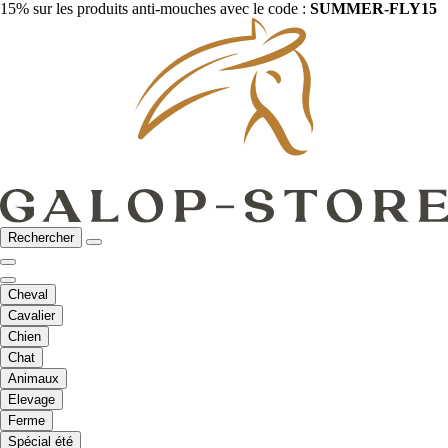
15% sur les produits anti-mouches avec le code :
SUMMER-FLY15
Rechercher
Cheval
Cavalier
Chien
Chat
Animaux
Elevage
Ferme
Spécial été