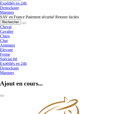
Expédiés en 24h
Destockage
Marques
SAV en France
Paiement sécurisé
Retours faciles
Rechercher
Cheval
Cavalier
Chien
Chat
Animaux
Elevage
Ferme
Spécial été
Expédiés en 24h
Destockage
Marques
Ajout en cours...