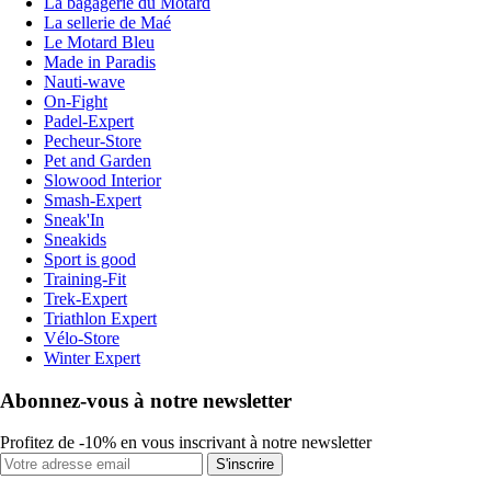
La bagagerie du Motard
La sellerie de Maé
Le Motard Bleu
Made in Paradis
Nauti-wave
On-Fight
Padel-Expert
Pecheur-Store
Pet and Garden
Slowood Interior
Smash-Expert
Sneak'In
Sneakids
Sport is good
Training-Fit
Trek-Expert
Triathlon Expert
Vélo-Store
Winter Expert
Abonnez-vous à notre newsletter
Profitez de -10% en vous inscrivant à notre newsletter
S'inscrire