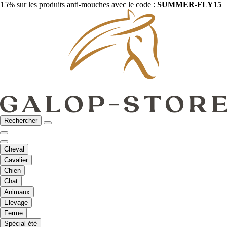
15% sur les produits anti-mouches avec le code :
SUMMER-FLY15
Rechercher
Cheval
Cavalier
Chien
Chat
Animaux
Elevage
Ferme
Spécial été