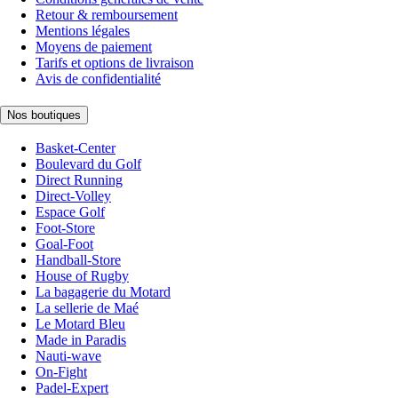
Retour & remboursement
Mentions légales
Moyens de paiement
Tarifs et options de livraison
Avis de confidentialité
Nos boutiques
Basket-Center
Boulevard du Golf
Direct Running
Direct-Volley
Espace Golf
Foot-Store
Goal-Foot
Handball-Store
House of Rugby
La bagagerie du Motard
La sellerie de Maé
Le Motard Bleu
Made in Paradis
Nauti-wave
On-Fight
Padel-Expert