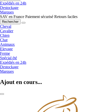
Expédiés en 24h
Destockage
Marques
SAV en France
Paiement sécurisé
Retours faciles
Rechercher
Cheval
Cavalier
Chien
Chat
Animaux
Elevage
Ferme
Spécial été
Expédiés en 24h
Destockage
Marques
Ajout en cours...