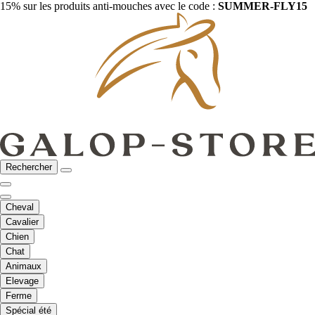
15% sur les produits anti-mouches avec le code :
SUMMER-FLY15
Rechercher
Cheval
Cavalier
Chien
Chat
Animaux
Elevage
Ferme
Spécial été