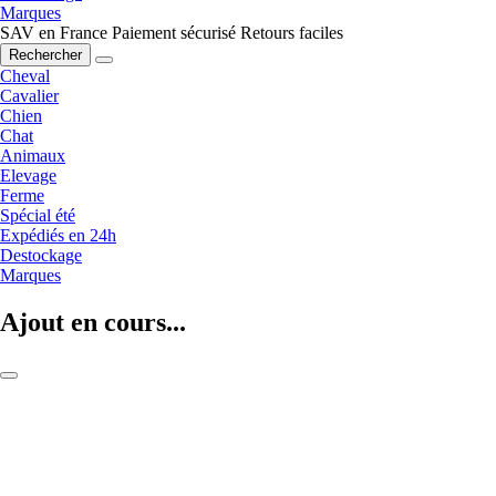
Marques
SAV en France
Paiement sécurisé
Retours faciles
Rechercher
Cheval
Cavalier
Chien
Chat
Animaux
Elevage
Ferme
Spécial été
Expédiés en 24h
Destockage
Marques
Ajout en cours...