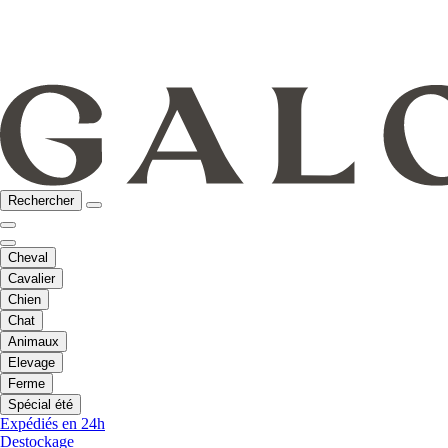
Rechercher
Cheval
Cavalier
Chien
Chat
Animaux
Elevage
Ferme
Spécial été
Expédiés en 24h
Destockage