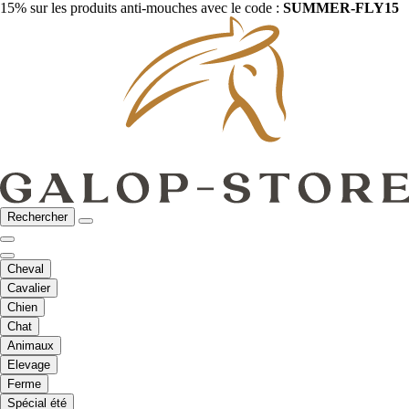
15% sur les produits anti-mouches avec le code :
SUMMER-FLY15
Rechercher
Cheval
Cavalier
Chien
Chat
Animaux
Elevage
Ferme
Spécial été