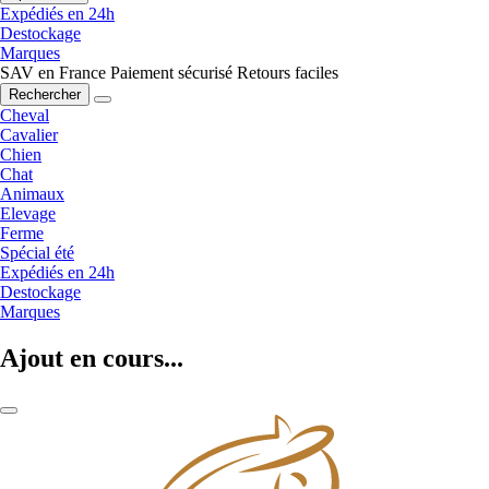
Expédiés en 24h
Destockage
Marques
SAV en France
Paiement sécurisé
Retours faciles
Rechercher
Cheval
Cavalier
Chien
Chat
Animaux
Elevage
Ferme
Spécial été
Expédiés en 24h
Destockage
Marques
Ajout en cours...