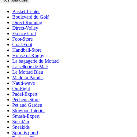
Nos boutiques
Basket-Center
Boulevard du Golf
Direct Running
Direct-Volley
Espace Golf
Foot-Store
Goal-Foot
Handball-Store
House of Rugby
La bagagerie du Motard
La sellerie de Maé
Le Motard Bleu
Made in Paradis
Nauti-wave
On-Fight
Padel-Expert
Pecheur-Store
Pet and Garden
Slowood Interior
Smash-Expert
Sneak'In
Sneakids
Sport is good