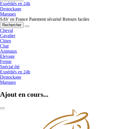
Expédiés en 24h
Destockage
Marques
SAV en France
Paiement sécurisé
Retours faciles
Rechercher
Cheval
Cavalier
Chien
Chat
Animaux
Elevage
Ferme
Spécial été
Expédiés en 24h
Destockage
Marques
Ajout en cours...