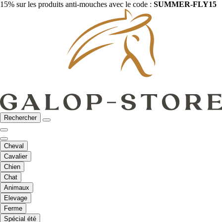
15% sur les produits anti-mouches avec le code :
SUMMER-FLY15
Rechercher
Cheval
Cavalier
Chien
Chat
Animaux
Elevage
Ferme
Spécial été