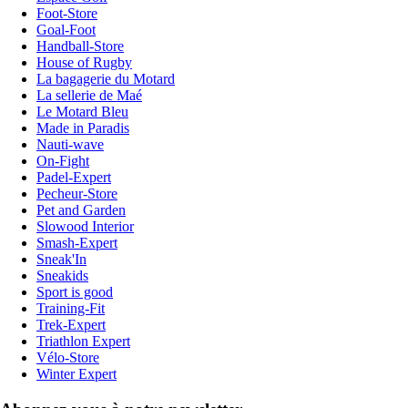
Foot-Store
Goal-Foot
Handball-Store
House of Rugby
La bagagerie du Motard
La sellerie de Maé
Le Motard Bleu
Made in Paradis
Nauti-wave
On-Fight
Padel-Expert
Pecheur-Store
Pet and Garden
Slowood Interior
Smash-Expert
Sneak'In
Sneakids
Sport is good
Training-Fit
Trek-Expert
Triathlon Expert
Vélo-Store
Winter Expert