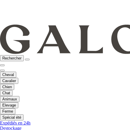
Rechercher
Cheval
Cavalier
Chien
Chat
Animaux
Elevage
Ferme
Spécial été
Expédiés en 24h
Destockage