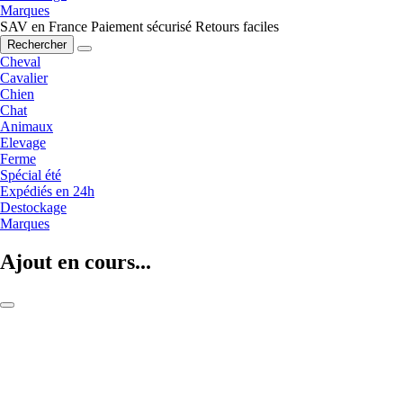
Marques
SAV en France
Paiement sécurisé
Retours faciles
Rechercher
Cheval
Cavalier
Chien
Chat
Animaux
Elevage
Ferme
Spécial été
Expédiés en 24h
Destockage
Marques
Ajout en cours...