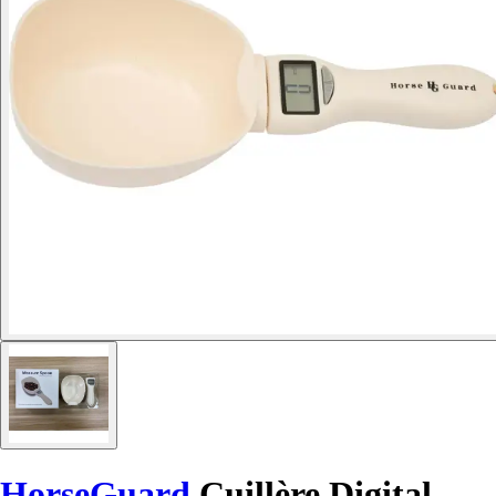
HorseGuard
Cuillère Digital