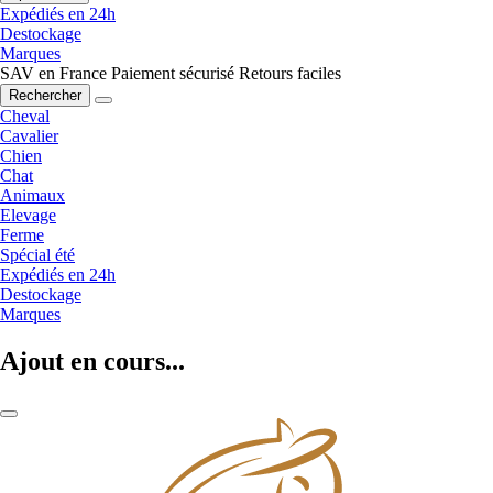
Expédiés en 24h
Destockage
Marques
SAV en France
Paiement sécurisé
Retours faciles
Rechercher
Cheval
Cavalier
Chien
Chat
Animaux
Elevage
Ferme
Spécial été
Expédiés en 24h
Destockage
Marques
Ajout en cours...