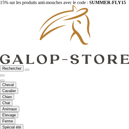
15% sur les produits anti-mouches avec le code :
SUMMER-FLY15
Rechercher
Cheval
Cavalier
Chien
Chat
Animaux
Elevage
Ferme
Spécial été