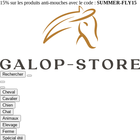
15% sur les produits anti-mouches avec le code :
SUMMER-FLY15
Rechercher
Cheval
Cavalier
Chien
Chat
Animaux
Elevage
Ferme
Spécial été