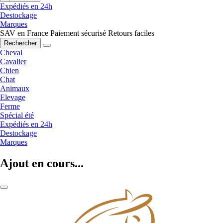
Expédiés en 24h
Destockage
Marques
SAV en France
Paiement sécurisé
Retours faciles
Rechercher
Cheval
Cavalier
Chien
Chat
Animaux
Elevage
Ferme
Spécial été
Expédiés en 24h
Destockage
Marques
Ajout en cours...