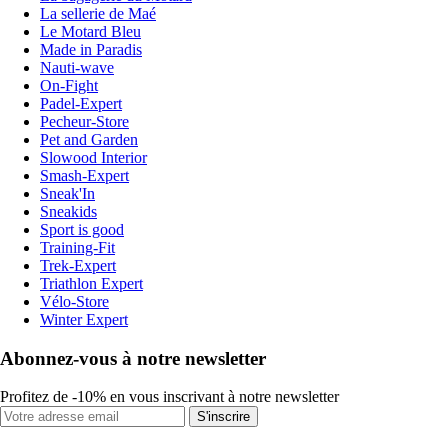
La sellerie de Maé
Le Motard Bleu
Made in Paradis
Nauti-wave
On-Fight
Padel-Expert
Pecheur-Store
Pet and Garden
Slowood Interior
Smash-Expert
Sneak'In
Sneakids
Sport is good
Training-Fit
Trek-Expert
Triathlon Expert
Vélo-Store
Winter Expert
Abonnez-vous à notre newsletter
Profitez de -10% en vous inscrivant à notre newsletter
S'inscrire