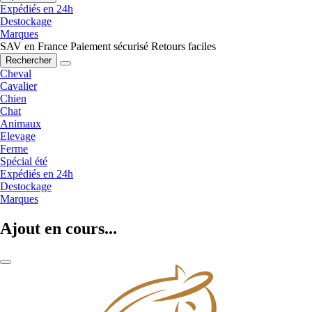
Expédiés en 24h
Destockage
Marques
SAV en France
Paiement sécurisé
Retours faciles
Rechercher
Cheval
Cavalier
Chien
Chat
Animaux
Elevage
Ferme
Spécial été
Expédiés en 24h
Destockage
Marques
Ajout en cours...