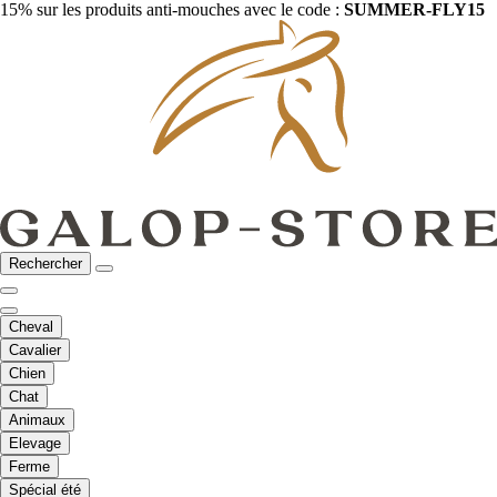
15% sur les produits anti-mouches avec le code :
SUMMER-FLY15
Rechercher
Cheval
Cavalier
Chien
Chat
Animaux
Elevage
Ferme
Spécial été