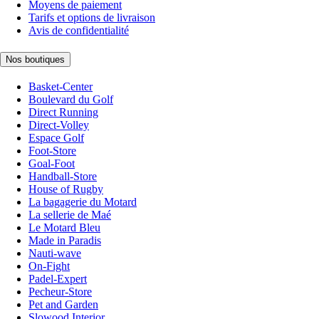
Moyens de paiement
Tarifs et options de livraison
Avis de confidentialité
Nos boutiques
Basket-Center
Boulevard du Golf
Direct Running
Direct-Volley
Espace Golf
Foot-Store
Goal-Foot
Handball-Store
House of Rugby
La bagagerie du Motard
La sellerie de Maé
Le Motard Bleu
Made in Paradis
Nauti-wave
On-Fight
Padel-Expert
Pecheur-Store
Pet and Garden
Slowood Interior