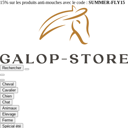
15% sur les produits anti-mouches avec le code :
SUMMER-FLY15
Rechercher
Cheval
Cavalier
Chien
Chat
Animaux
Elevage
Ferme
Spécial été