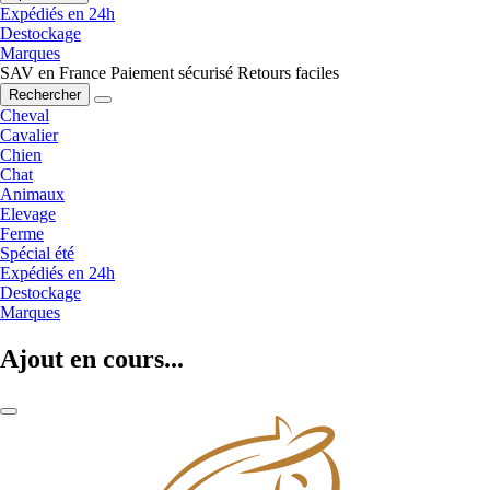
Expédiés en 24h
Destockage
Marques
SAV en France
Paiement sécurisé
Retours faciles
Rechercher
Cheval
Cavalier
Chien
Chat
Animaux
Elevage
Ferme
Spécial été
Expédiés en 24h
Destockage
Marques
Ajout en cours...