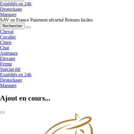
Expédiés en 24h
Destockage
Marques
SAV en France
Paiement sécurisé
Retours faciles
Rechercher
Cheval
Cavalier
Chien
Chat
Animaux
Elevage
Ferme
Spécial été
Expédiés en 24h
Destockage
Marques
Ajout en cours...