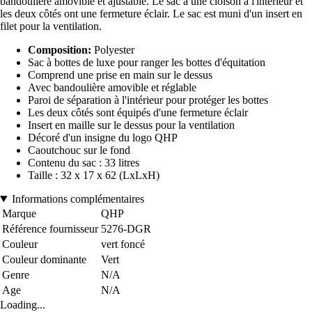
bandoulière amovible et ajustable. Le sac a une cloison à l'intérieur et
les deux côtés ont une fermeture éclair. Le sac est muni d'un insert en
filet pour la ventilation.
Composition:
Polyester
Sac à bottes de luxe pour ranger les bottes d'équitation
Comprend une prise en main sur le dessus
Avec bandoulière amovible et réglable
Paroi de séparation à l'intérieur pour protéger les bottes
Les deux côtés sont équipés d'une fermeture éclair
Insert en maille sur le dessus pour la ventilation
Décoré d'un insigne du logo QHP
Caoutchouc sur le fond
Contenu du sac : 33 litres
Taille : 32 x 17 x 62 (LxLxH)
Informations complémentaires
Marque
QHP
Référence fournisseur
5276-DGR
Couleur
vert foncé
Couleur dominante
Vert
Genre
N/A
Age
N/A
Loading...