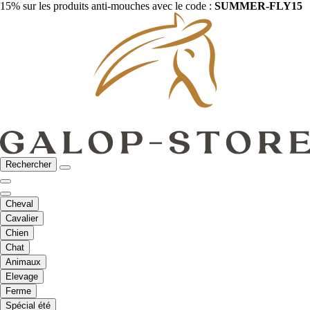
15% sur les produits anti-mouches avec le code :
SUMMER-FLY15
Rechercher
Cheval
Cavalier
Chien
Chat
Animaux
Elevage
Ferme
Spécial été