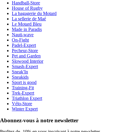
Handball-Store
House of Rugby
La bagagerie du Motard
La sellerie de Maé
Le Motard Bleu
Made in Paradis
Nauti-wave
On-Fight
Padel-Expert
Pecheur-Store
Pet and Garden
Slowood Interior
Smash-Expert
Sneak'In
Sneakids
Sport is good
Training-Fit
Trek-Expert
Triathlon Expert
Vélo-Store
Winter Expert
Abonnez-vous à notre newsletter
Profitez de -10% en vous inscrivant à notre newsletter