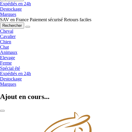
Expédiés en 24h
Destockage
Marques
SAV en France
Paiement sécurisé
Retours faciles
Rechercher
Cheval
Cavalier
Chien
Chat
Animaux
Elevage
Ferme
Spécial été
Expédiés en 24h
Destockage
Marques
Ajout en cours...