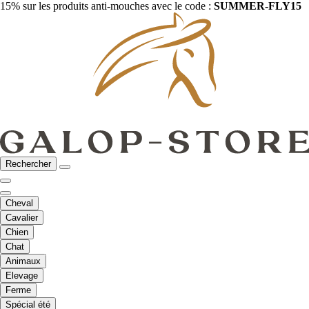
15% sur les produits anti-mouches avec le code :
SUMMER-FLY15
Rechercher
Cheval
Cavalier
Chien
Chat
Animaux
Elevage
Ferme
Spécial été