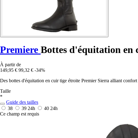
Premiere
Bottes d'équitation en c
À partir de
149,95 €
99,32 €
-34%
Des bottes d'équitation en cuir tige étroite Premier Sierra alliant confo
Taille
*
Guide des tailles
38
39
24h
40
24h
Ce champ est requis