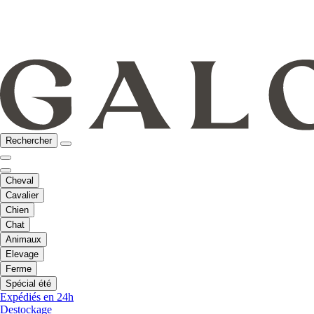
Rechercher
Cheval
Cavalier
Chien
Chat
Animaux
Elevage
Ferme
Spécial été
Expédiés en 24h
Destockage