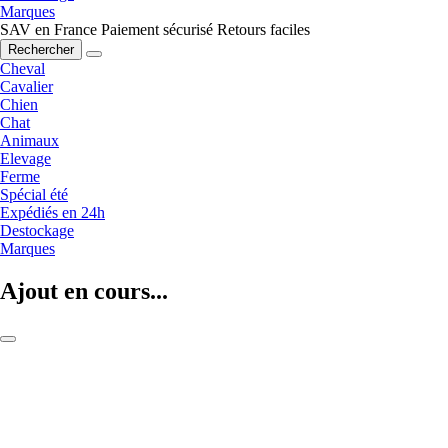
Marques
SAV en France
Paiement sécurisé
Retours faciles
Rechercher
Cheval
Cavalier
Chien
Chat
Animaux
Elevage
Ferme
Spécial été
Expédiés en 24h
Destockage
Marques
Ajout en cours...