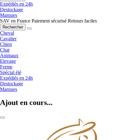
Expédiés en 24h
Destockage
Marques
SAV en France
Paiement sécurisé
Retours faciles
Rechercher
Cheval
Cavalier
Chien
Chat
Animaux
Elevage
Ferme
Spécial été
Expédiés en 24h
Destockage
Marques
Ajout en cours...