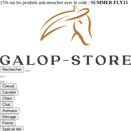
15% sur les produits anti-mouches avec le code :
SUMMER-FLY15
Rechercher
Cheval
Cavalier
Chien
Chat
Animaux
Elevage
Ferme
Spécial été