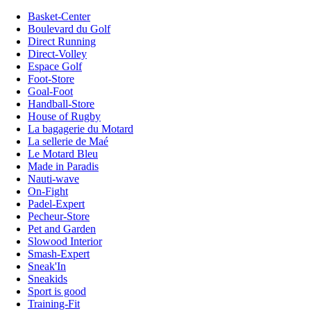
Basket-Center
Boulevard du Golf
Direct Running
Direct-Volley
Espace Golf
Foot-Store
Goal-Foot
Handball-Store
House of Rugby
La bagagerie du Motard
La sellerie de Maé
Le Motard Bleu
Made in Paradis
Nauti-wave
On-Fight
Padel-Expert
Pecheur-Store
Pet and Garden
Slowood Interior
Smash-Expert
Sneak'In
Sneakids
Sport is good
Training-Fit