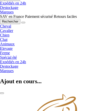
Expédiés en 24h
Destockage
Marques
SAV en France
Paiement sécurisé
Retours faciles
Rechercher
Cheval
Cavalier
Chien
Chat
Animaux
Elevage
Ferme
Spécial été
Expédiés en 24h
Destockage
Marques
Ajout en cours...