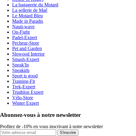
La bagagerie du Motard
La sellerie de Maé
Le Motard Bleu
Made in Paradis
Nauti-wave
On-Fight
Padel-Expert
Pecheur-Store
Pet and Garden
Slowood Interior
Smash-Expert
Sneak'In
Sneakids
Sport is good
Training-Fit
Trek-Expert
Triathlon Expert
Vélo-Store
Winter Expert
Abonnez-vous à notre newsletter
Profitez de -10% en vous inscrivant à notre newsletter
S'inscrire