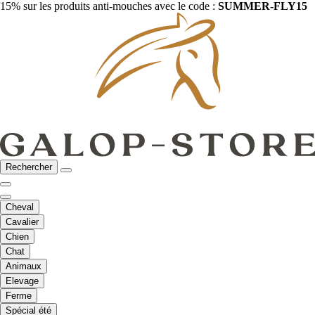
15% sur les produits anti-mouches avec le code :
SUMMER-FLY15
Rechercher
Cheval
Cavalier
Chien
Chat
Animaux
Elevage
Ferme
Spécial été