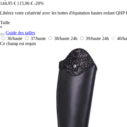
144,95 €
115,96 €
-20%
Libérez votre créativité avec les bottes d'équitation hautes enfant QHP 
Taille
*
Guide des tailles
36/haute
37/haute
38/haute
24h
39/haute
24h
40/ha
Ce champ est requis