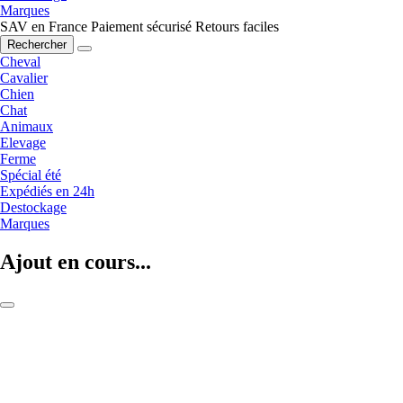
Marques
SAV en France
Paiement sécurisé
Retours faciles
Rechercher
Cheval
Cavalier
Chien
Chat
Animaux
Elevage
Ferme
Spécial été
Expédiés en 24h
Destockage
Marques
Ajout en cours...