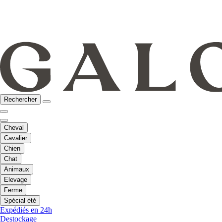
Rechercher
Cheval
Cavalier
Chien
Chat
Animaux
Elevage
Ferme
Spécial été
Expédiés en 24h
Destockage