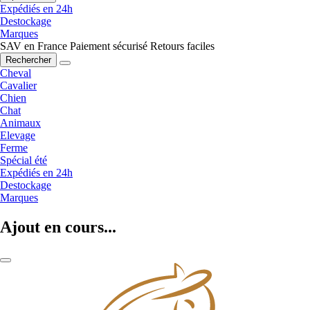
Expédiés en 24h
Destockage
Marques
SAV en France
Paiement sécurisé
Retours faciles
Rechercher
Cheval
Cavalier
Chien
Chat
Animaux
Elevage
Ferme
Spécial été
Expédiés en 24h
Destockage
Marques
Ajout en cours...