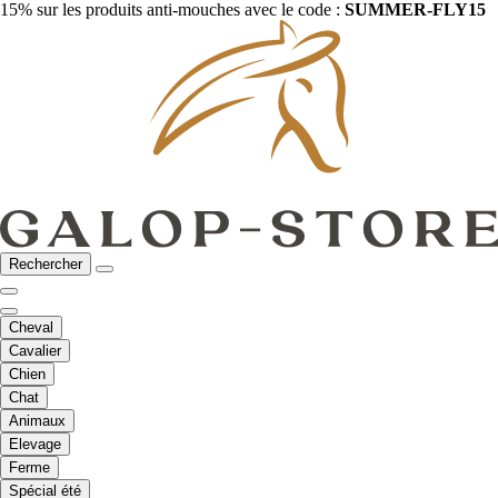
15% sur les produits anti-mouches avec le code :
SUMMER-FLY15
Rechercher
Cheval
Cavalier
Chien
Chat
Animaux
Elevage
Ferme
Spécial été