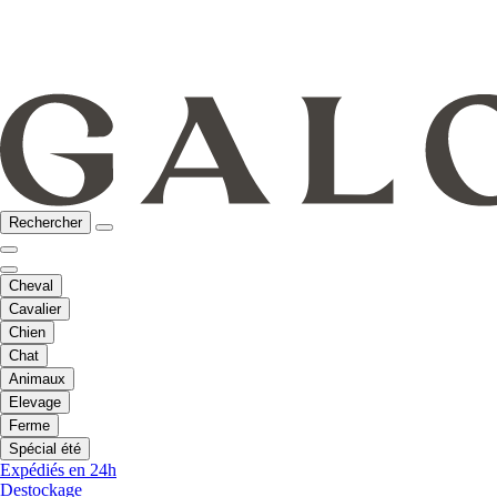
Rechercher
Cheval
Cavalier
Chien
Chat
Animaux
Elevage
Ferme
Spécial été
Expédiés en 24h
Destockage