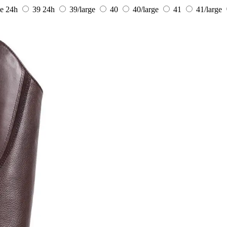
ge
24h
39
24h
39/large
40
40/large
41
41/large