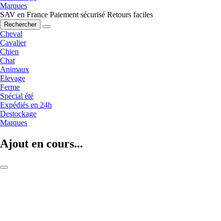
Marques
SAV en France
Paiement sécurisé
Retours faciles
Rechercher
Cheval
Cavalier
Chien
Chat
Animaux
Elevage
Ferme
Spécial été
Expédiés en 24h
Destockage
Marques
Ajout en cours...