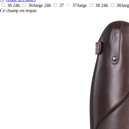
36
24h
36/large
24h
37
37/large
38
24h
38/lar
Ce champ est requis