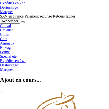
Expédiés en 24h
Destockage
Marques
SAV en France
Paiement sécurisé
Retours faciles
Rechercher
Cheval
Cavalier
Chien
Chat
Animaux
Elevage
Ferme
Spécial été
Expédiés en 24h
Destockage
Marques
Ajout en cours...