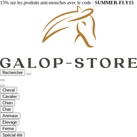
15% sur les produits anti-mouches avec le code :
SUMMER-FLY15
Rechercher
Cheval
Cavalier
Chien
Chat
Animaux
Elevage
Ferme
Spécial été