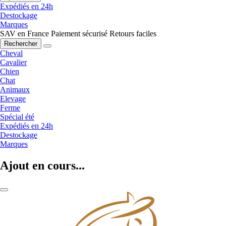
Expédiés en 24h
Destockage
Marques
SAV en France
Paiement sécurisé
Retours faciles
Rechercher
Cheval
Cavalier
Chien
Chat
Animaux
Elevage
Ferme
Spécial été
Expédiés en 24h
Destockage
Marques
Ajout en cours...