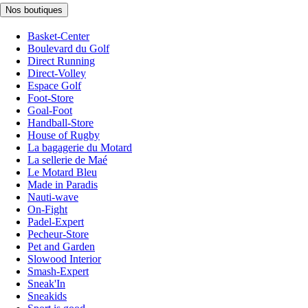
Nos boutiques
Basket-Center
Boulevard du Golf
Direct Running
Direct-Volley
Espace Golf
Foot-Store
Goal-Foot
Handball-Store
House of Rugby
La bagagerie du Motard
La sellerie de Maé
Le Motard Bleu
Made in Paradis
Nauti-wave
On-Fight
Padel-Expert
Pecheur-Store
Pet and Garden
Slowood Interior
Smash-Expert
Sneak'In
Sneakids