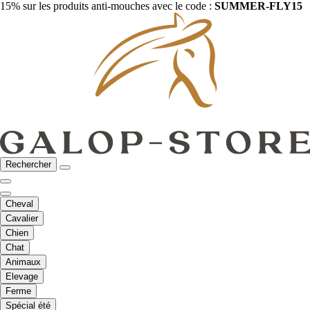
15% sur les produits anti-mouches avec le code :
SUMMER-FLY15
Rechercher
Cheval
Cavalier
Chien
Chat
Animaux
Elevage
Ferme
Spécial été