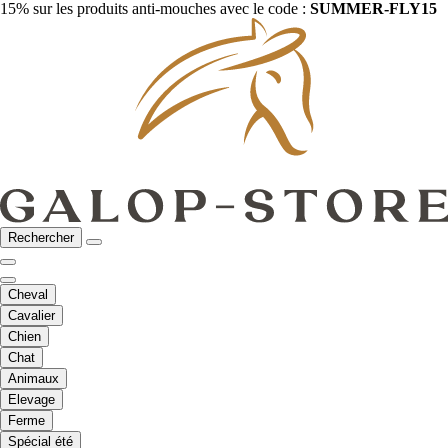
15% sur les produits anti-mouches avec le code :
SUMMER-FLY15
Rechercher
Cheval
Cavalier
Chien
Chat
Animaux
Elevage
Ferme
Spécial été