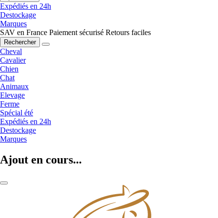
Expédiés en 24h
Destockage
Marques
SAV en France
Paiement sécurisé
Retours faciles
Rechercher
Cheval
Cavalier
Chien
Chat
Animaux
Elevage
Ferme
Spécial été
Expédiés en 24h
Destockage
Marques
Ajout en cours...