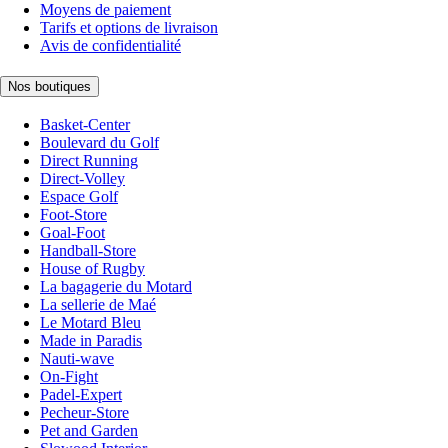
Moyens de paiement
Tarifs et options de livraison
Avis de confidentialité
Nos boutiques
Basket-Center
Boulevard du Golf
Direct Running
Direct-Volley
Espace Golf
Foot-Store
Goal-Foot
Handball-Store
House of Rugby
La bagagerie du Motard
La sellerie de Maé
Le Motard Bleu
Made in Paradis
Nauti-wave
On-Fight
Padel-Expert
Pecheur-Store
Pet and Garden