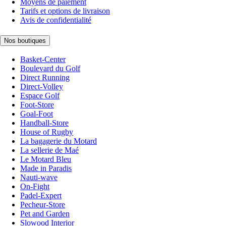
Moyens de paiement
Tarifs et options de livraison
Avis de confidentialité
Nos boutiques
Basket-Center
Boulevard du Golf
Direct Running
Direct-Volley
Espace Golf
Foot-Store
Goal-Foot
Handball-Store
House of Rugby
La bagagerie du Motard
La sellerie de Maé
Le Motard Bleu
Made in Paradis
Nauti-wave
On-Fight
Padel-Expert
Pecheur-Store
Pet and Garden
Slowood Interior