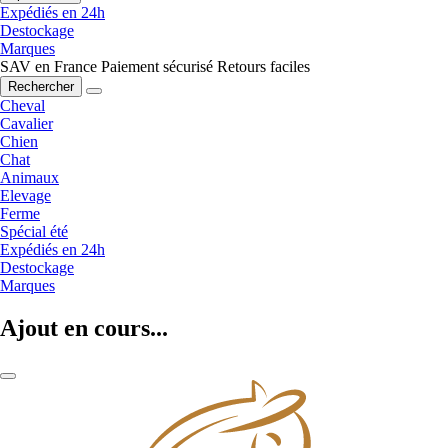
Expédiés en 24h
Destockage
Marques
SAV en France
Paiement sécurisé
Retours faciles
Rechercher
Cheval
Cavalier
Chien
Chat
Animaux
Elevage
Ferme
Spécial été
Expédiés en 24h
Destockage
Marques
Ajout en cours...