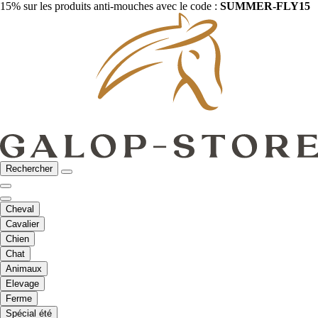
15% sur les produits anti-mouches avec le code :
SUMMER-FLY15
Rechercher
Cheval
Cavalier
Chien
Chat
Animaux
Elevage
Ferme
Spécial été