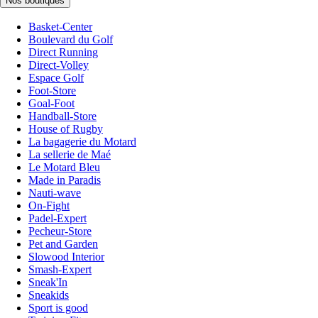
Nos boutiques
Basket-Center
Boulevard du Golf
Direct Running
Direct-Volley
Espace Golf
Foot-Store
Goal-Foot
Handball-Store
House of Rugby
La bagagerie du Motard
La sellerie de Maé
Le Motard Bleu
Made in Paradis
Nauti-wave
On-Fight
Padel-Expert
Pecheur-Store
Pet and Garden
Slowood Interior
Smash-Expert
Sneak'In
Sneakids
Sport is good