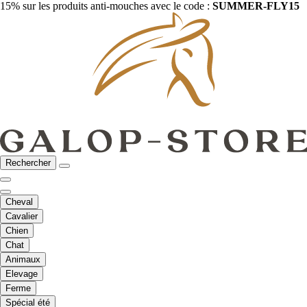
15% sur les produits anti-mouches avec le code :
SUMMER-FLY15
Rechercher
Cheval
Cavalier
Chien
Chat
Animaux
Elevage
Ferme
Spécial été