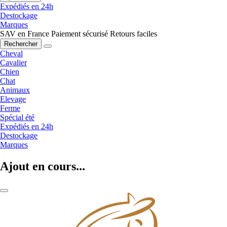
Expédiés en 24h
Destockage
Marques
SAV en France
Paiement sécurisé
Retours faciles
Rechercher
Cheval
Cavalier
Chien
Chat
Animaux
Elevage
Ferme
Spécial été
Expédiés en 24h
Destockage
Marques
Ajout en cours...