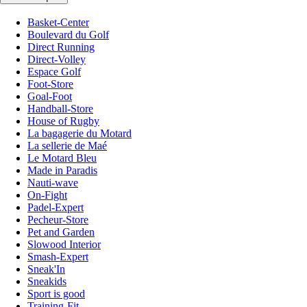
Basket-Center
Boulevard du Golf
Direct Running
Direct-Volley
Espace Golf
Foot-Store
Goal-Foot
Handball-Store
House of Rugby
La bagagerie du Motard
La sellerie de Maé
Le Motard Bleu
Made in Paradis
Nauti-wave
On-Fight
Padel-Expert
Pecheur-Store
Pet and Garden
Slowood Interior
Smash-Expert
Sneak'In
Sneakids
Sport is good
Training-Fit