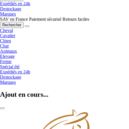
Expédiés en 24h
Destockage
Marques
SAV en France
Paiement sécurisé
Retours faciles
Rechercher
Cheval
Cavalier
Chien
Chat
Animaux
Elevage
Ferme
Spécial été
Expédiés en 24h
Destockage
Marques
Ajout en cours...