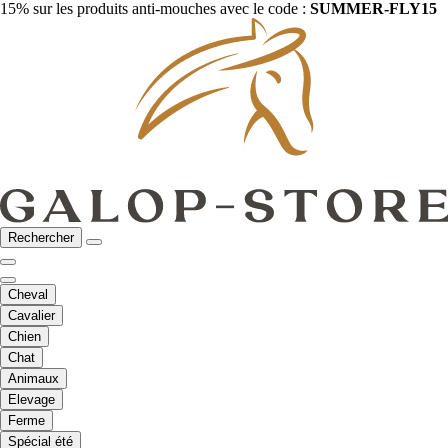
15% sur les produits anti-mouches avec le code :
SUMMER-FLY15
Rechercher
Cheval
Cavalier
Chien
Chat
Animaux
Elevage
Ferme
Spécial été