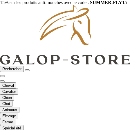
15% sur les produits anti-mouches avec le code :
SUMMER-FLY15
Rechercher
Cheval
Cavalier
Chien
Chat
Animaux
Elevage
Ferme
Spécial été