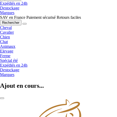
Expédiés en 24h
Destockage
Marques
SAV en France
Paiement sécurisé
Retours faciles
Rechercher
Cheval
Cavalier
Chien
Chat
Animaux
Elevage
Ferme
Spécial été
Expédiés en 24h
Destockage
Marques
Ajout en cours...