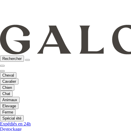
Rechercher
Cheval
Cavalier
Chien
Chat
Animaux
Elevage
Ferme
Spécial été
Expédiés en 24h
Destockage