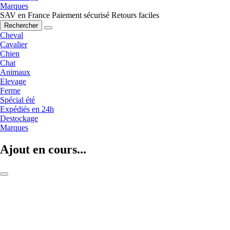
Marques
SAV en France
Paiement sécurisé
Retours faciles
Rechercher
Cheval
Cavalier
Chien
Chat
Animaux
Elevage
Ferme
Spécial été
Expédiés en 24h
Destockage
Marques
Ajout en cours...