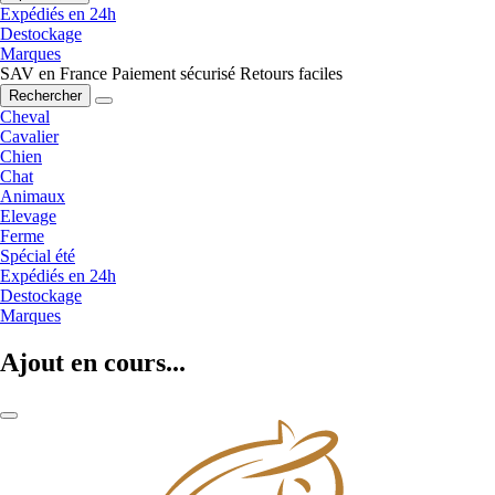
Expédiés en 24h
Destockage
Marques
SAV en France
Paiement sécurisé
Retours faciles
Rechercher
Cheval
Cavalier
Chien
Chat
Animaux
Elevage
Ferme
Spécial été
Expédiés en 24h
Destockage
Marques
Ajout en cours...