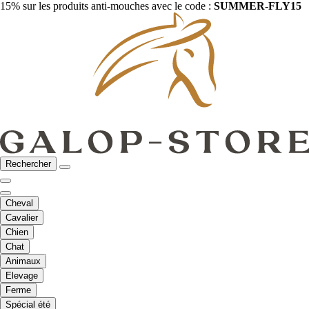
15% sur les produits anti-mouches avec le code :
SUMMER-FLY15
Rechercher
Cheval
Cavalier
Chien
Chat
Animaux
Elevage
Ferme
Spécial été