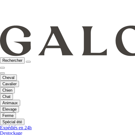
Rechercher
Cheval
Cavalier
Chien
Chat
Animaux
Elevage
Ferme
Spécial été
Expédiés en 24h
Destockage