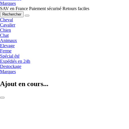
Marques
SAV en France
Paiement sécurisé
Retours faciles
Rechercher
Cheval
Cavalier
Chien
Chat
Animaux
Elevage
Ferme
Spécial été
Expédiés en 24h
Destockage
Marques
Ajout en cours...