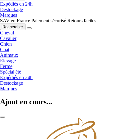
Expédiés en 24h
Destockage
Marques
SAV en France
Paiement sécurisé
Retours faciles
Rechercher
Cheval
Cavalier
Chien
Chat
Animaux
Elevage
Ferme
Spécial été
Expédiés en 24h
Destockage
Marques
Ajout en cours...