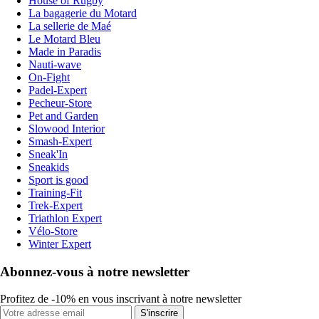
House of Rugby
La bagagerie du Motard
La sellerie de Maé
Le Motard Bleu
Made in Paradis
Nauti-wave
On-Fight
Padel-Expert
Pecheur-Store
Pet and Garden
Slowood Interior
Smash-Expert
Sneak'In
Sneakids
Sport is good
Training-Fit
Trek-Expert
Triathlon Expert
Vélo-Store
Winter Expert
Abonnez-vous à notre newsletter
Profitez de -10% en vous inscrivant à notre newsletter
S'inscrire