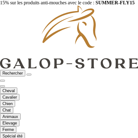
15% sur les produits anti-mouches avec le code :
SUMMER-FLY15
Rechercher
Cheval
Cavalier
Chien
Chat
Animaux
Elevage
Ferme
Spécial été