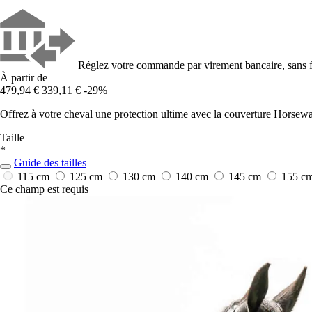
Réglez votre commande par virement bancaire, sans f
À partir de
479,94 €
339,11 €
-29%
Offrez à votre cheval une protection ultime avec la couverture Horsewar
Taille
*
Guide des tailles
115 cm
125 cm
130 cm
140 cm
145 cm
155 c
Ce champ est requis