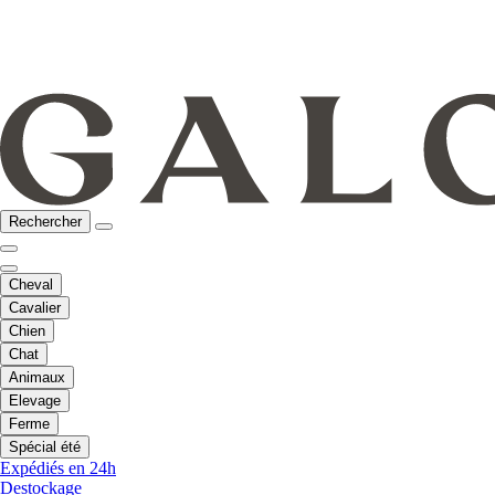
Rechercher
Cheval
Cavalier
Chien
Chat
Animaux
Elevage
Ferme
Spécial été
Expédiés en 24h
Destockage