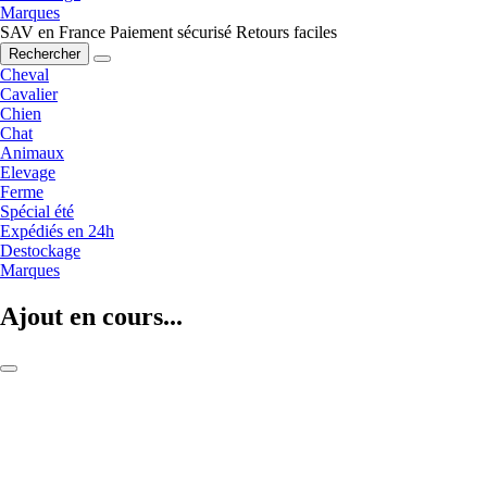
Marques
SAV en France
Paiement sécurisé
Retours faciles
Rechercher
Cheval
Cavalier
Chien
Chat
Animaux
Elevage
Ferme
Spécial été
Expédiés en 24h
Destockage
Marques
Ajout en cours...