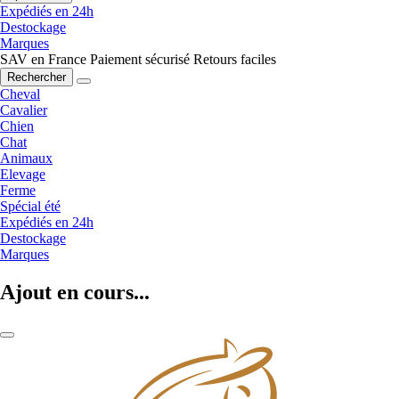
Expédiés en 24h
Destockage
Marques
SAV en France
Paiement sécurisé
Retours faciles
Rechercher
Cheval
Cavalier
Chien
Chat
Animaux
Elevage
Ferme
Spécial été
Expédiés en 24h
Destockage
Marques
Ajout en cours...