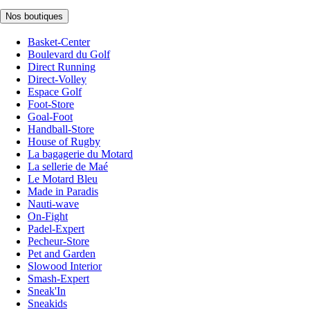
Nos boutiques
Basket-Center
Boulevard du Golf
Direct Running
Direct-Volley
Espace Golf
Foot-Store
Goal-Foot
Handball-Store
House of Rugby
La bagagerie du Motard
La sellerie de Maé
Le Motard Bleu
Made in Paradis
Nauti-wave
On-Fight
Padel-Expert
Pecheur-Store
Pet and Garden
Slowood Interior
Smash-Expert
Sneak'In
Sneakids