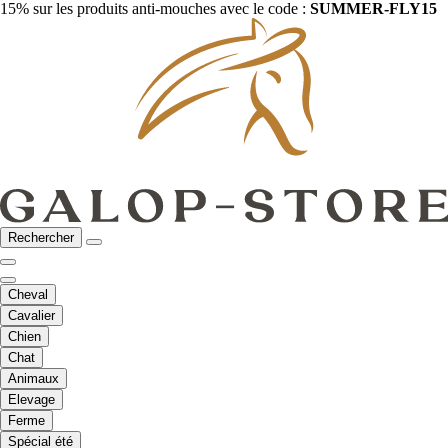
15% sur les produits anti-mouches avec le code :
SUMMER-FLY15
Rechercher
Cheval
Cavalier
Chien
Chat
Animaux
Elevage
Ferme
Spécial été