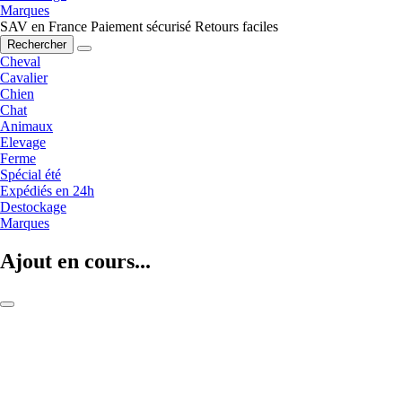
Marques
SAV en France
Paiement sécurisé
Retours faciles
Rechercher
Cheval
Cavalier
Chien
Chat
Animaux
Elevage
Ferme
Spécial été
Expédiés en 24h
Destockage
Marques
Ajout en cours...