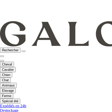
Rechercher
Cheval
Cavalier
Chien
Chat
Animaux
Elevage
Ferme
Spécial été
Expédiés en 24h
Destockage