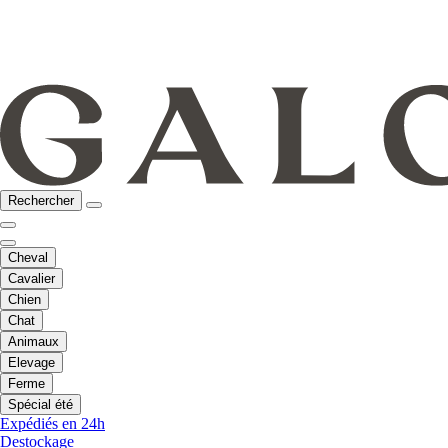
Rechercher
Cheval
Cavalier
Chien
Chat
Animaux
Elevage
Ferme
Spécial été
Expédiés en 24h
Destockage