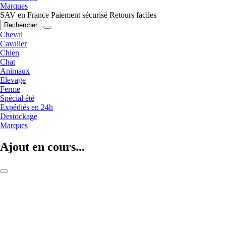
Marques
SAV en France
Paiement sécurisé
Retours faciles
Rechercher
Cheval
Cavalier
Chien
Chat
Animaux
Elevage
Ferme
Spécial été
Expédiés en 24h
Destockage
Marques
Ajout en cours...