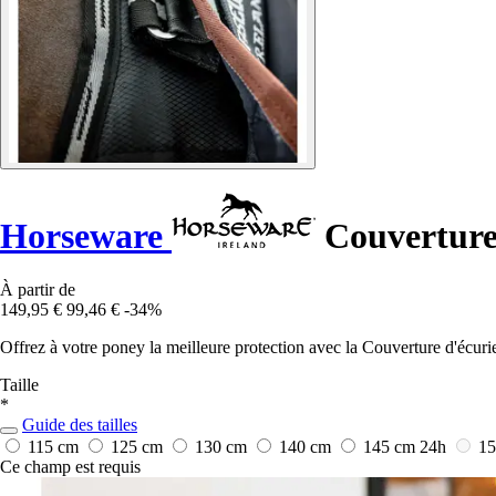
Horseware
Couverture 
À partir de
149,95 €
99,46 €
-34%
Offrez à votre poney la meilleure protection avec la Couverture d'écuri
Taille
*
Guide des tailles
115 cm
125 cm
130 cm
140 cm
145 cm
24h
1
Ce champ est requis