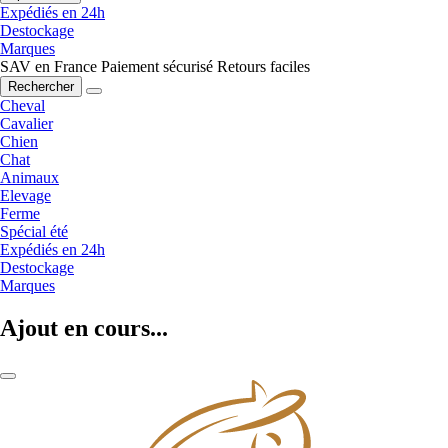
Expédiés en 24h
Destockage
Marques
SAV en France
Paiement sécurisé
Retours faciles
Rechercher
Cheval
Cavalier
Chien
Chat
Animaux
Elevage
Ferme
Spécial été
Expédiés en 24h
Destockage
Marques
Ajout en cours...