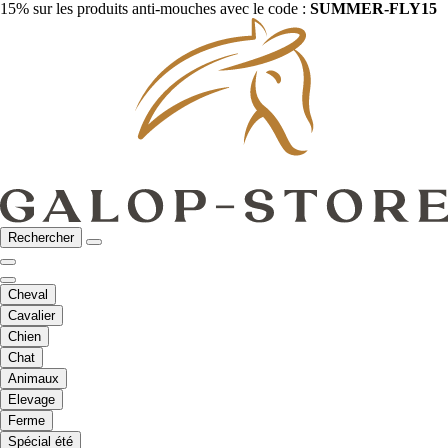
15% sur les produits anti-mouches avec le code :
SUMMER-FLY15
Rechercher
Cheval
Cavalier
Chien
Chat
Animaux
Elevage
Ferme
Spécial été