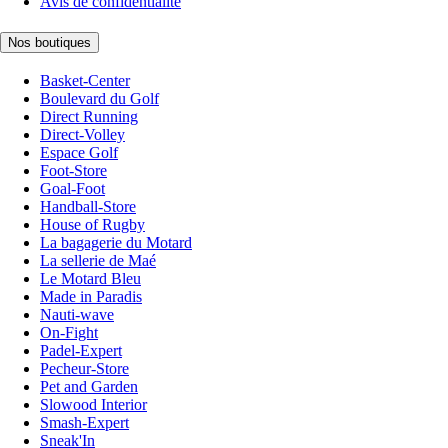
Avis de confidentialité
Nos boutiques
Basket-Center
Boulevard du Golf
Direct Running
Direct-Volley
Espace Golf
Foot-Store
Goal-Foot
Handball-Store
House of Rugby
La bagagerie du Motard
La sellerie de Maé
Le Motard Bleu
Made in Paradis
Nauti-wave
On-Fight
Padel-Expert
Pecheur-Store
Pet and Garden
Slowood Interior
Smash-Expert
Sneak'In