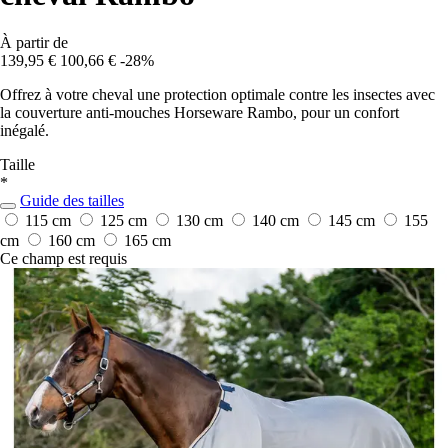
À partir de
139,95 €
100,66 €
-28%
Offrez à votre cheval une protection optimale contre les insectes avec
la couverture anti-mouches Horseware Rambo, pour un confort
inégalé.
Taille
*
Guide des tailles
115 cm
125 cm
130 cm
140 cm
145 cm
155
cm
160 cm
165 cm
Ce champ est requis