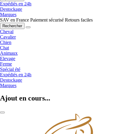
Expédiés en 24h
Destockage
Marques
SAV en France
Paiement sécurisé
Retours faciles
Rechercher
Cheval
Cavalier
Chien
Chat
Animaux
Elevage
Ferme
Spécial été
Expédiés en 24h
Destockage
Marques
Ajout en cours...