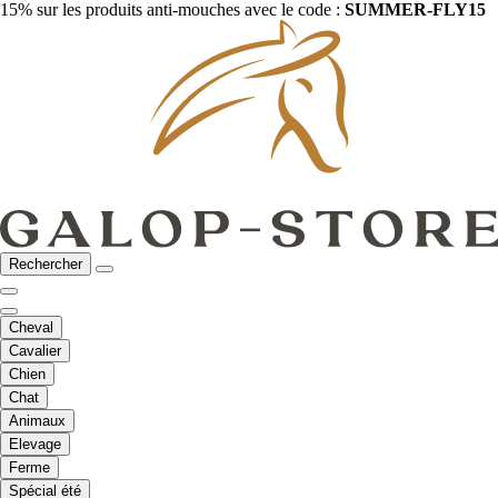
15% sur les produits anti-mouches avec le code :
SUMMER-FLY15
Rechercher
Cheval
Cavalier
Chien
Chat
Animaux
Elevage
Ferme
Spécial été