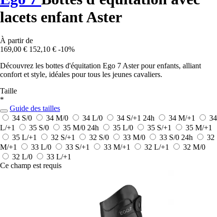
lacets enfant Aster
À partir de
169,00 €
152,10 €
-10%
Découvrez les bottes d'équitation Ego 7 Aster pour enfants, alliant
confort et style, idéales pour tous les jeunes cavaliers.
Taille
*
Guide des tailles
34 S/0
34 M/0
34 L/0
34 S/+1
24h
34 M/+1
34
L/+1
35 S/0
35 M/0
24h
35 L/0
35 S/+1
35 M/+1
35 L/+1
32 S/+1
32 S/0
33 M/0
33 S/0
24h
32
M/+1
33 L/0
33 S/+1
33 M/+1
32 L/+1
32 M/0
32 L/0
33 L/+1
Ce champ est requis