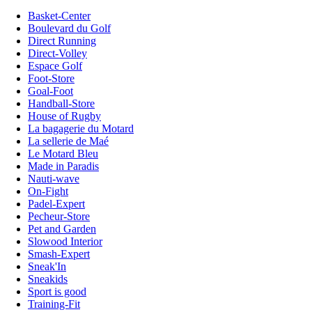
Basket-Center
Boulevard du Golf
Direct Running
Direct-Volley
Espace Golf
Foot-Store
Goal-Foot
Handball-Store
House of Rugby
La bagagerie du Motard
La sellerie de Maé
Le Motard Bleu
Made in Paradis
Nauti-wave
On-Fight
Padel-Expert
Pecheur-Store
Pet and Garden
Slowood Interior
Smash-Expert
Sneak'In
Sneakids
Sport is good
Training-Fit