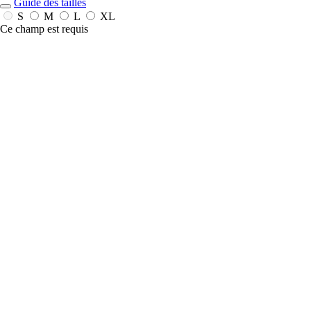
Guide des tailles
S
M
L
XL
Ce champ est requis