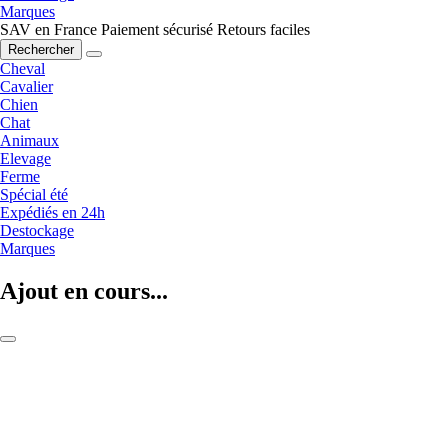
Marques
SAV en France
Paiement sécurisé
Retours faciles
Rechercher
Cheval
Cavalier
Chien
Chat
Animaux
Elevage
Ferme
Spécial été
Expédiés en 24h
Destockage
Marques
Ajout en cours...