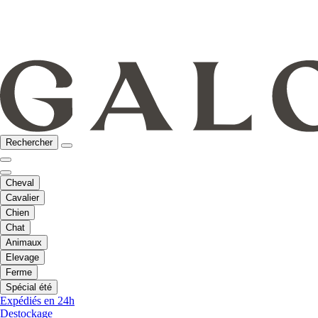
Rechercher
Cheval
Cavalier
Chien
Chat
Animaux
Elevage
Ferme
Spécial été
Expédiés en 24h
Destockage