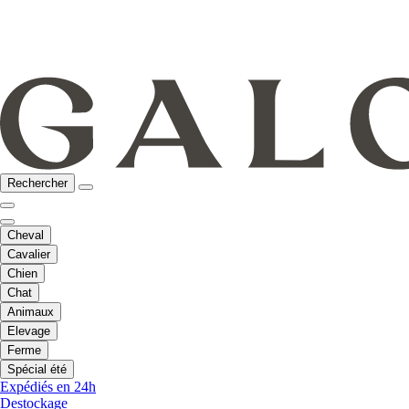
Rechercher
Cheval
Cavalier
Chien
Chat
Animaux
Elevage
Ferme
Spécial été
Expédiés en 24h
Destockage