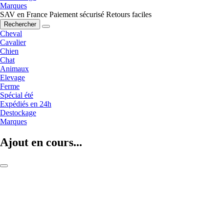
Marques
SAV en France
Paiement sécurisé
Retours faciles
Rechercher
Cheval
Cavalier
Chien
Chat
Animaux
Elevage
Ferme
Spécial été
Expédiés en 24h
Destockage
Marques
Ajout en cours...