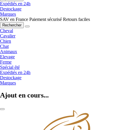
Expédiés en 24h
Destockage
Marques
SAV en France
Paiement sécurisé
Retours faciles
Rechercher
Cheval
Cavalier
Chien
Chat
Animaux
Elevage
Ferme
Spécial été
Expédiés en 24h
Destockage
Marques
Ajout en cours...