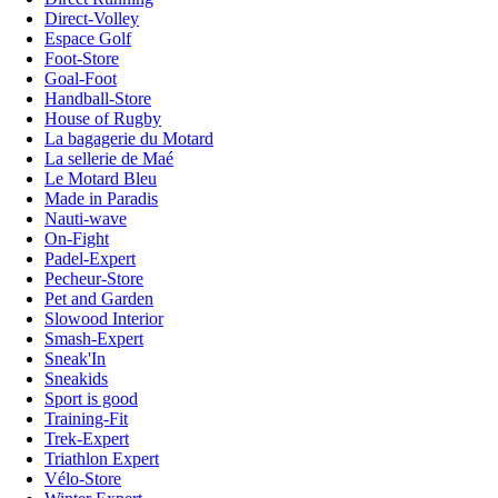
Direct-Volley
Espace Golf
Foot-Store
Goal-Foot
Handball-Store
House of Rugby
La bagagerie du Motard
La sellerie de Maé
Le Motard Bleu
Made in Paradis
Nauti-wave
On-Fight
Padel-Expert
Pecheur-Store
Pet and Garden
Slowood Interior
Smash-Expert
Sneak'In
Sneakids
Sport is good
Training-Fit
Trek-Expert
Triathlon Expert
Vélo-Store