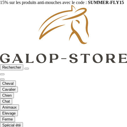
15% sur les produits anti-mouches avec le code :
SUMMER-FLY15
Rechercher
Cheval
Cavalier
Chien
Chat
Animaux
Elevage
Ferme
Spécial été