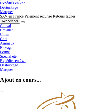
Expédiés en 24h
Destockage
Marques
SAV en France
Paiement sécurisé
Retours faciles
Rechercher
Cheval
Cavalier
Chien
Chat
Animaux
Elevage
Ferme
Spécial été
Expédiés en 24h
Destockage
Marques
Ajout en cours...