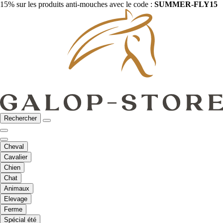
15% sur les produits anti-mouches avec le code :
SUMMER-FLY15
Rechercher
Cheval
Cavalier
Chien
Chat
Animaux
Elevage
Ferme
Spécial été