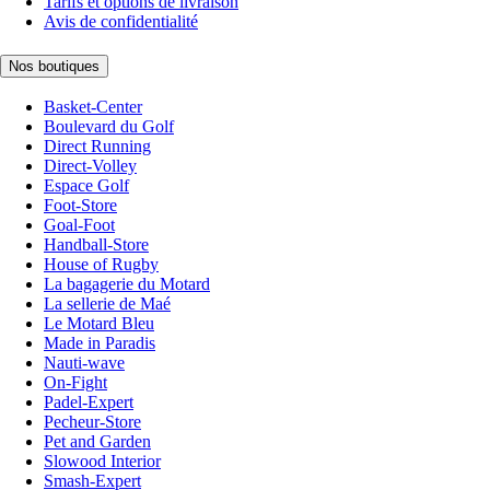
Tarifs et options de livraison
Avis de confidentialité
Nos boutiques
Basket-Center
Boulevard du Golf
Direct Running
Direct-Volley
Espace Golf
Foot-Store
Goal-Foot
Handball-Store
House of Rugby
La bagagerie du Motard
La sellerie de Maé
Le Motard Bleu
Made in Paradis
Nauti-wave
On-Fight
Padel-Expert
Pecheur-Store
Pet and Garden
Slowood Interior
Smash-Expert