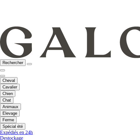
Rechercher
Cheval
Cavalier
Chien
Chat
Animaux
Elevage
Ferme
Spécial été
Expédiés en 24h
Destockage