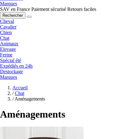
Marques
SAV en France
Paiement sécurisé
Retours faciles
Rechercher
Cheval
Cavalier
Chien
Chat
Animaux
Elevage
Ferme
Spécial été
Expédiés en 24h
Destockage
Marques
Accueil
/
Chat
/
Aménagements
Aménagements