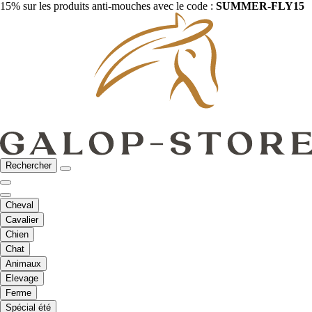
15% sur les produits anti-mouches avec le code :
SUMMER-FLY15
Rechercher
Cheval
Cavalier
Chien
Chat
Animaux
Elevage
Ferme
Spécial été