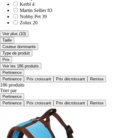
Kerbl
4
Martin Sellier
83
Nobby Pet
39
Zolux
20
Voir plus
(10)
Taille
Couleur dominante
Type de produit
Prix
Voir les 186 produits
Pertinence
Pertinence
Prix croissant
Prix décroissant
Remise
186 produits
Trier par
Pertinence
Pertinence
Prix croissant
Prix décroissant
Remise