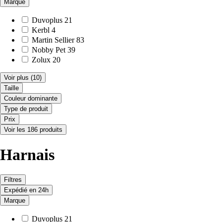
Marque
Duvoplus
21
Kerbl
4
Martin Sellier
83
Nobby Pet
39
Zolux
20
Voir plus
(10)
Taille
Couleur dominante
Type de produit
Prix
Voir les 186 produits
Harnais
Filtres
Expédié en 24h
Marque
Duvoplus
21