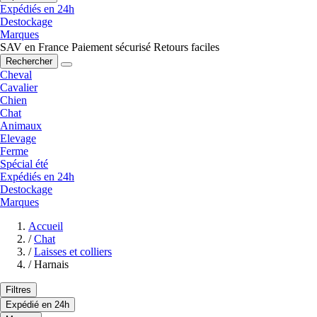
Expédiés en 24h
Destockage
Marques
SAV en France
Paiement sécurisé
Retours faciles
Rechercher
Cheval
Cavalier
Chien
Chat
Animaux
Elevage
Ferme
Spécial été
Expédiés en 24h
Destockage
Marques
Accueil
/
Chat
/
Laisses et colliers
/
Harnais
Filtres
Expédié en 24h