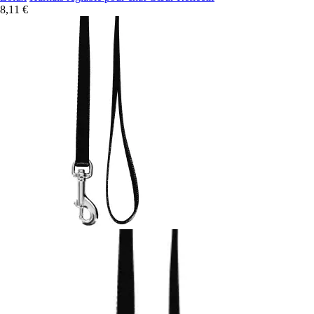
8,11 €