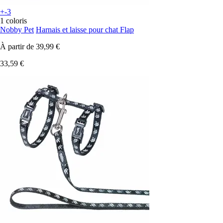
+-3
1 coloris
Nobby Pet
Harnais et laisse pour chat Flap
À partir de
39,99 €
33,59 €