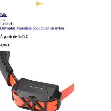
24h
+-3
1 coloris
Duvoplus
Muselière pour chien en nylon
À partir de
5,45 €
4,86 €