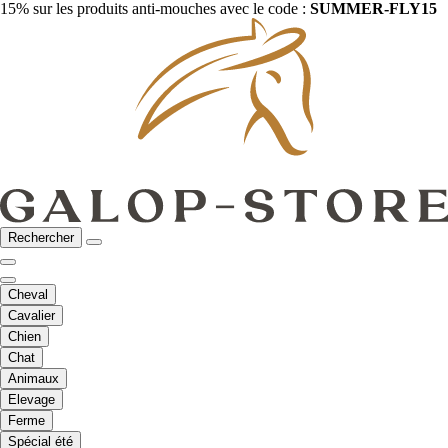
15% sur les produits anti-mouches avec le code :
SUMMER-FLY15
Rechercher
Cheval
Cavalier
Chien
Chat
Animaux
Elevage
Ferme
Spécial été