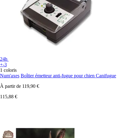
24h
+-3
1 coloris
Num'axes
Boîtier émetteur anti-fugue pour chien Canifugue
À partir de
119,90 €
115,88 €