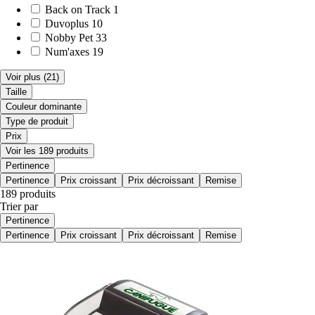
Back on Track
1
Duvoplus
10
Nobby Pet
33
Num'axes
19
Voir plus
(21)
Taille
Couleur dominante
Type de produit
Prix
Voir les 189 produits
Pertinence
Pertinence
Prix croissant
Prix décroissant
Remise
189 produits
Trier par
Pertinence
Pertinence
Prix croissant
Prix décroissant
Remise