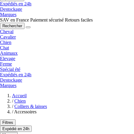
Expédiés en 24h
Destockage
Marques
SAV en France
Paiement sécurisé
Retours faciles
Rechercher
Cheval
Cavalier
Chien
Chat
Animaux
Elevage
Ferme
Spécial été
Expédiés en 24h
Destockage
Marques
Accueil
/
Chien
/
Colliers & laisses
/
Accessoires
Filtres
Expédié en 24h