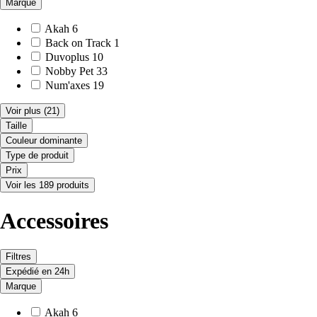
Marque
Akah
6
Back on Track
1
Duvoplus
10
Nobby Pet
33
Num'axes
19
Voir plus
(21)
Taille
Couleur dominante
Type de produit
Prix
Voir les 189 produits
Accessoires
Filtres
Expédié en 24h
Marque
Akah
6