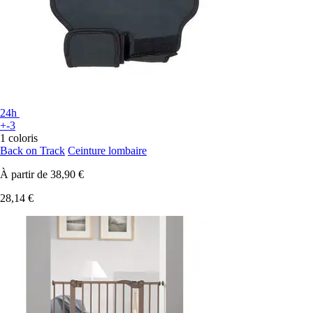
24h
+-3
1 coloris
Back on Track
Ceinture lombaire
À partir de
38,90 €
28,14 €