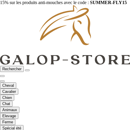
15% sur les produits anti-mouches avec le code :
SUMMER-FLY15
Rechercher
Cheval
Cavalier
Chien
Chat
Animaux
Elevage
Ferme
Spécial été