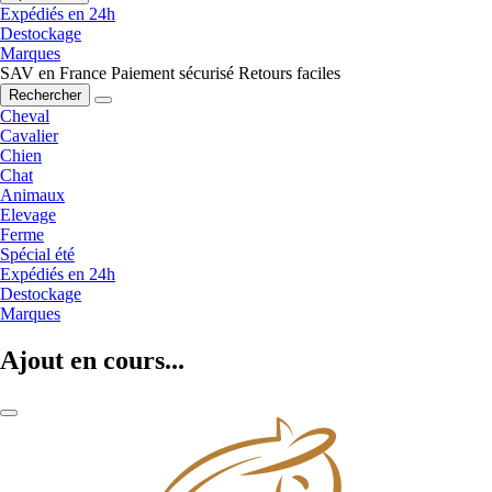
Expédiés en 24h
Destockage
Marques
SAV en France
Paiement sécurisé
Retours faciles
Rechercher
Cheval
Cavalier
Chien
Chat
Animaux
Elevage
Ferme
Spécial été
Expédiés en 24h
Destockage
Marques
Ajout en cours...