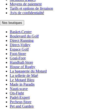
Moyens de paiement
Tarifs et options de livraison
Avis de confidentialité
Nos boutiques
Basket-Center
Boulevard du Golf
Direct Running
Direct-Volley
Espace Golf
Foot-Store
Goal-Foot
Handball-Store
House of Rugby
La bagagerie du Motard
La sellerie de Maé
Le Motard Bleu
Made in Paradis
Nauti-wave
On-Fight
Padel-Expert
Pecheur-Store
Pet and Garden