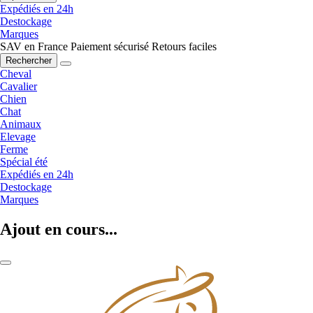
Expédiés en 24h
Destockage
Marques
SAV en France
Paiement sécurisé
Retours faciles
Rechercher
Cheval
Cavalier
Chien
Chat
Animaux
Elevage
Ferme
Spécial été
Expédiés en 24h
Destockage
Marques
Ajout en cours...