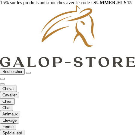
15% sur les produits anti-mouches avec le code :
SUMMER-FLY15
Rechercher
Cheval
Cavalier
Chien
Chat
Animaux
Elevage
Ferme
Spécial été