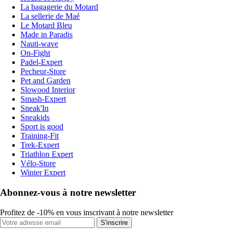
La bagagerie du Motard
La sellerie de Maé
Le Motard Bleu
Made in Paradis
Nauti-wave
On-Fight
Padel-Expert
Pecheur-Store
Pet and Garden
Slowood Interior
Smash-Expert
Sneak'In
Sneakids
Sport is good
Training-Fit
Trek-Expert
Triathlon Expert
Vélo-Store
Winter Expert
Abonnez-vous à notre newsletter
Profitez de -10% en vous inscrivant à notre newsletter
S'inscrire