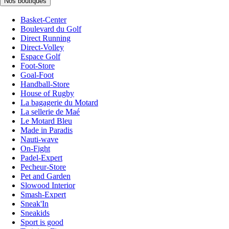
Nos boutiques
Basket-Center
Boulevard du Golf
Direct Running
Direct-Volley
Espace Golf
Foot-Store
Goal-Foot
Handball-Store
House of Rugby
La bagagerie du Motard
La sellerie de Maé
Le Motard Bleu
Made in Paradis
Nauti-wave
On-Fight
Padel-Expert
Pecheur-Store
Pet and Garden
Slowood Interior
Smash-Expert
Sneak'In
Sneakids
Sport is good