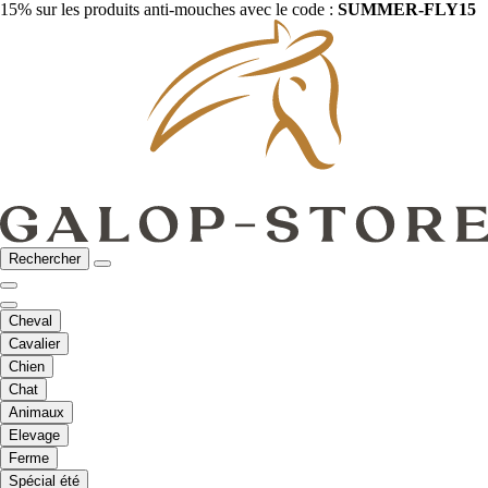
15% sur les produits anti-mouches avec le code :
SUMMER-FLY15
Rechercher
Cheval
Cavalier
Chien
Chat
Animaux
Elevage
Ferme
Spécial été