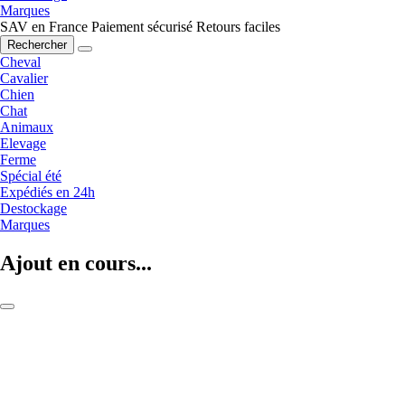
Marques
SAV en France
Paiement sécurisé
Retours faciles
Rechercher
Cheval
Cavalier
Chien
Chat
Animaux
Elevage
Ferme
Spécial été
Expédiés en 24h
Destockage
Marques
Ajout en cours...