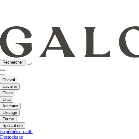
Rechercher
Cheval
Cavalier
Chien
Chat
Animaux
Elevage
Ferme
Spécial été
Expédiés en 24h
Destockage