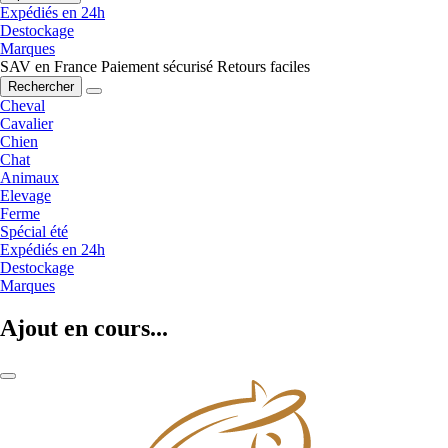
Expédiés en 24h
Destockage
Marques
SAV en France
Paiement sécurisé
Retours faciles
Rechercher
Cheval
Cavalier
Chien
Chat
Animaux
Elevage
Ferme
Spécial été
Expédiés en 24h
Destockage
Marques
Ajout en cours...