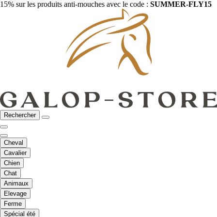
15% sur les produits anti-mouches avec le code :
SUMMER-FLY15
Rechercher
Cheval
Cavalier
Chien
Chat
Animaux
Elevage
Ferme
Spécial été