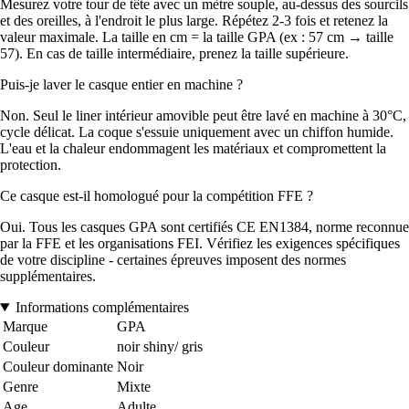
Mesurez votre tour de tête avec un mètre souple, au-dessus des sourcils
et des oreilles, à l'endroit le plus large. Répétez 2-3 fois et retenez la
valeur maximale. La taille en cm = la taille GPA (ex : 57 cm → taille
57). En cas de taille intermédiaire, prenez la taille supérieure.
Puis-je laver le casque entier en machine ?
Non. Seul le liner intérieur amovible peut être lavé en machine à 30°C,
cycle délicat. La coque s'essuie uniquement avec un chiffon humide.
L'eau et la chaleur endommagent les matériaux et compromettent la
protection.
Ce casque est-il homologué pour la compétition FFE ?
Oui. Tous les casques GPA sont certifiés CE EN1384, norme reconnue
par la FFE et les organisations FEI. Vérifiez les exigences spécifiques
de votre discipline - certaines épreuves imposent des normes
supplémentaires.
Informations complémentaires
Marque
GPA
Couleur
noir shiny/ gris
Couleur dominante
Noir
Genre
Mixte
Age
Adulte