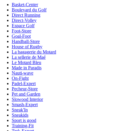
Basket-Center
Boulevard du Golf
Direct Running
Direct-Volley
Espace Golf
Foot-Store
Goal-Foot
Handball-Store
House of Rugby
La bagagerie du Motard
La sellerie de Maé
Le Motard Bleu
Made in Paradis
Nauti-wave
On-Fight
Padel-Expert
Pecheur-Store
Pet and Garden
Slowood Interior
Smash-Expert
Sneak'In
Sneakids
Sport is good
Training-Fit
Trek-Expert