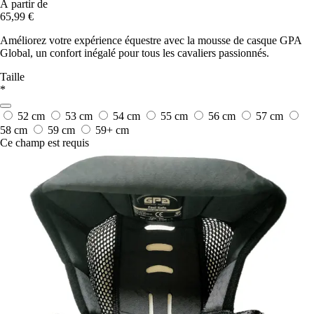
À partir de
65,99 €
Améliorez votre expérience équestre avec la mousse de casque GPA
Global, un confort inégalé pour tous les cavaliers passionnés.
Taille
*
52 cm
53 cm
54 cm
55 cm
56 cm
57 cm
58 cm
59 cm
59+ cm
Ce champ est requis