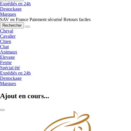
Expédiés en 24h
Destockage
Marques
SAV en France
Paiement sécurisé
Retours faciles
Rechercher
Cheval
Cavalier
Chien
Chat
Animaux
Elevage
Ferme
Spécial été
Expédiés en 24h
Destockage
Marques
Ajout en cours...