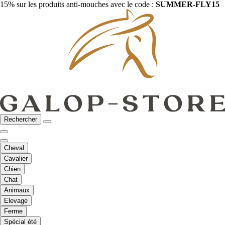
15% sur les produits anti-mouches avec le code :
SUMMER-FLY15
Rechercher
Cheval
Cavalier
Chien
Chat
Animaux
Elevage
Ferme
Spécial été