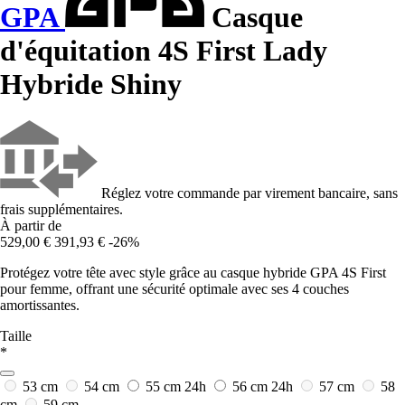
GPA
Casque
d'équitation 4S First Lady
Hybride Shiny
Réglez votre commande par virement bancaire, sans
frais supplémentaires.
À partir de
529,00 €
391,93 €
-26%
Protégez votre tête avec style grâce au casque hybride GPA 4S First
pour femme, offrant une sécurité optimale avec ses 4 couches
amortissantes.
Taille
*
53 cm
54 cm
55 cm
24h
56 cm
24h
57 cm
58
cm
59 cm