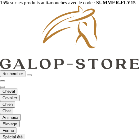
15% sur les produits anti-mouches avec le code :
SUMMER-FLY15
Rechercher
Cheval
Cavalier
Chien
Chat
Animaux
Elevage
Ferme
Spécial été