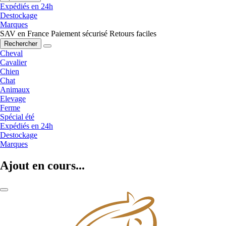
Expédiés en 24h
Destockage
Marques
SAV en France
Paiement sécurisé
Retours faciles
Rechercher
Cheval
Cavalier
Chien
Chat
Animaux
Elevage
Ferme
Spécial été
Expédiés en 24h
Destockage
Marques
Ajout en cours...